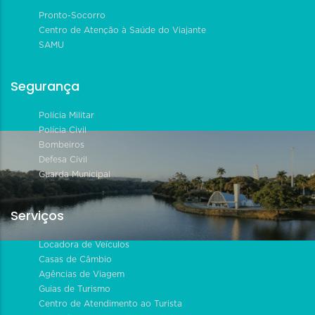
Pronto-Socorro
Centro de Atenção à Saúde do Viajante
SAMU
Segurança
Polícia Militar
Polícia Civil
Bombeiros
Defesa Civil
Guarda Municipal
Serviços
Locadora de Veículos
Casas de Câmbio
Agências de Viagem
Guias de Turismo
Centro de Atendimento ao Turista