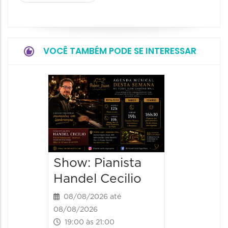
VOCÊ TAMBÉM PODE SE INTERESSAR
Show:
Teixeir
anos d
08/08/20
08/08/202
Show: Pianista
21:00 às
Handel Cecilio
08/08/2026 até
08/08/2026
19:00 às 21:00