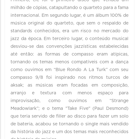
Primeiro, ele foi o primeiro disco que vendeu um
milhão de cópias, catapultando o quarteto para a fama
internacional. Em segundo lugar, é um álbum 100% de
música original do quarteto, que sem o respaldo de
standards conhecidos, era um risco no mercado do
jazz da época. Em terceiro lugar, o conteúdo musical
desviou-se das convenções jazzísticas estabelecidas
até então: as formas de compasso eram atípicas,
tornando os temas menos compatíveis com a dança
como ouvimos em “Blue Rondo A La Turk” com seu
compasso 9/8 foi inspirado nos ritmos turcos de
aksak; as músicas eram focadas em composição,
arranjo e textura com menos espaço para
improvisação, como ouvimos em “Strange
Meadowlark”; e o tema "Take Five" (Paul Desmond)
que teria servido de filler ao disco para fazer um solo
de bateria, acabou se tornando o single mais vendido
da história do jazz e um dos temas mais reconhecidos