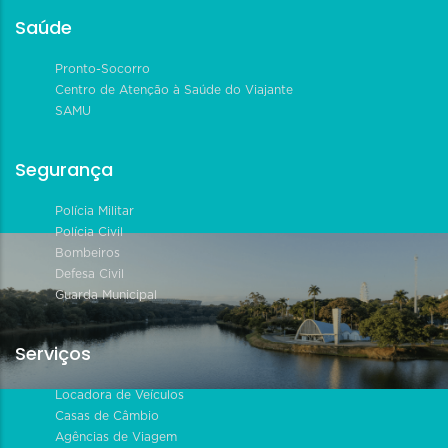
Saúde
Pronto-Socorro
Centro de Atenção à Saúde do Viajante
SAMU
Segurança
Polícia Militar
Polícia Civil
Bombeiros
Defesa Civil
Guarda Municipal
Serviços
Locadora de Veículos
Casas de Câmbio
Agências de Viagem