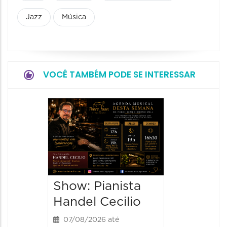
Jazz
Música
VOCÊ TAMBÉM PODE SE INTERESSAR
Concer
e Velo
07/08/20
08/08/202
20:30 às
Show: Pianista
Handel Cecilio
07/08/2026 até