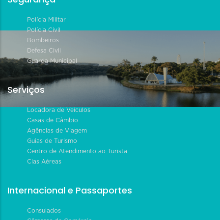
Polícia Militar
Polícia Civil
Bombeiros
Defesa Civil
Guarda Municipal
Serviços
Locadora de Veículos
Casas de Câmbio
Agências de Viagem
Guias de Turismo
Centro de Atendimento ao Turista
Cias Aéreas
Internacional e Passaportes
Consulados