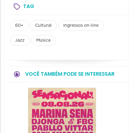
TAG
60+
Cultural
Ingressos on-line
Jazz
Música
VOCÊ TAMBÉM PODE SE INTERESSAR
Show: 
Handel
09/08/20
09/08/202
16:30 às 