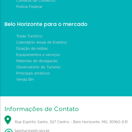
Câmaras de Comércio
Polícia Federal
Belo Horizonte para o mercado
Trade Turístico
Calendário Anual de Eventos
Doação de mídias
Equipamentos e serviços
Materiais de divulgação
Observatório do Turismo
Principais atrativos
Venda BH
Informações de Contato
Rua Espírito Santo, 527 Centro - Belo Horizonte, MG, 30160-031
belotur@pbh.gov.br