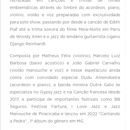
retratadas em canções e trilhas de filmes
emblemáticas através do timbre do acordeon, piano,
violino, violão e voz preparadas com exclusividade
para este show, passando por desde a canção de Edith
Piaf até a trilha sonora do filme Meia-Noite em Paris
de Woody Allen e o jazz do lendário guitarrista cigano
Django Reinhardt.
Composta por Matheus Félix (violino), Marcelo Luiz
Barbosa (baixo acústico) e João Gabriel Carvalho
(violão manouche e voz) e nesse espetáculo ainda
conta com convidado especial Dudu Amendoeira
(acordeon e piano), a banda mineira Outra Gato se
especializa no Gypsy jazz e na Canção francesa desde
2017, e participa de importantes festivais como BB
Seguros, Festival Fartura, I Love Jazz e Jazz
Manouche de Piracicaba e lançou em 2022 "Cantando
a Pedra" , 1º álbum do gênero em MG.