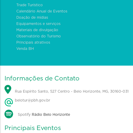
Trade Turístico
Calendário Anual de Eventos
Doação de mídias
Equipamentos e serviços
Materiais de divulgação
Observatório do Turismo
Principais atrativos
Venda BH
Informações de Contato
Rua Espírito Santo, 527 Centro - Belo Horizonte, MG, 30160-031
belotur@pbh.gov.br
Spotify
Rádio Belo Horizonte
Principais Eventos