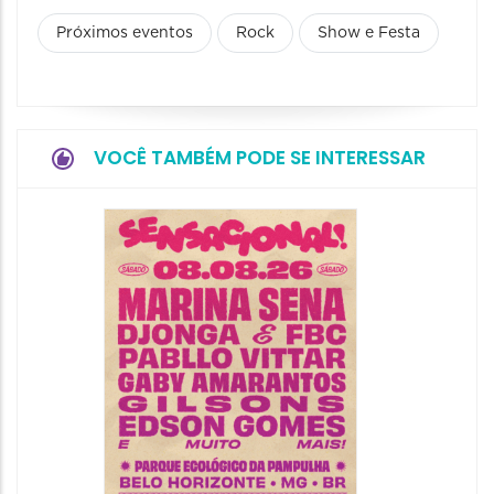
Próximos eventos
Rock
Show e Festa
VOCÊ TAMBÉM PODE SE INTERESSAR
Show: 
Handel
09/08/20
09/08/202
16:30 às 