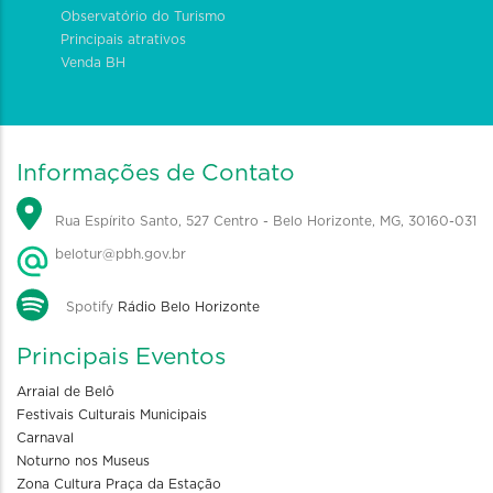
Observatório do Turismo
Principais atrativos
Venda BH
Informações de Contato
Rua Espírito Santo, 527 Centro - Belo Horizonte, MG, 30160-031
belotur@pbh.gov.br
Spotify
Rádio Belo Horizonte
Principais Eventos
Arraial de Belô
Festivais Culturais Municipais
Carnaval
Noturno nos Museus
Zona Cultura Praça da Estação