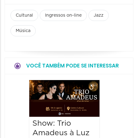
Cultural
Ingressos on-line
Jazz
Música
VOCÊ TAMBÉM PODE SE INTERESSAR
Espetá
“Cores
- Orqu
Chines
Show: Trio
Shang
Amadeus à Luz
06/08/20