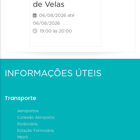
de Velas
06/08/202
20:00 às
06/08/2026 até
06/08/2026
19:00 às 20:00
INFORMAÇÕES ÚTEIS
Transporte
Aeroportos
Conexão Aeroporto
Rodoviária
Estação Ferroviária
Metrô