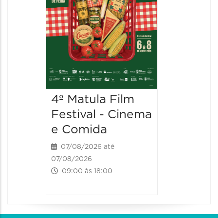
4º Matula Film
4º Mat
Festival - Cinema
Festiv
e Comida
e Com
07/08/2026 até
08/08/20
07/08/2026
08/08/202
09:00 às 18:00
09:00 às