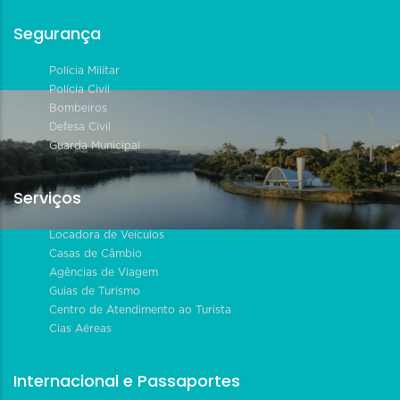
Segurança
Polícia Militar
Polícia Civil
Bombeiros
Defesa Civil
Guarda Municipal
Serviços
Locadora de Veículos
Casas de Câmbio
Agências de Viagem
Guias de Turismo
Centro de Atendimento ao Turista
Cias Aéreas
Internacional e Passaportes