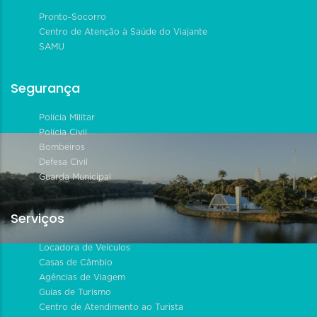
Pronto-Socorro
Centro de Atenção à Saúde do Viajante
SAMU
Segurança
Polícia Militar
Polícia Civil
Bombeiros
Defesa Civil
Guarda Municipal
Serviços
Locadora de Veículos
Casas de Câmbio
Agências de Viagem
Guias de Turismo
Centro de Atendimento ao Turista