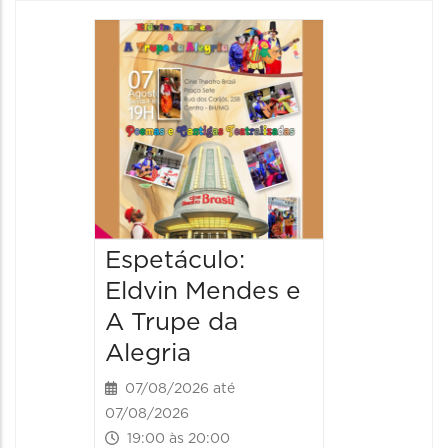
Pinóqu
Especi
pais
08/08/20
08/08/202
17:00 às 
Espetáculo:
Eldvin Mendes e
A Trupe da
Alegria
07/08/2026 até
07/08/2026
19:00 às 20:00