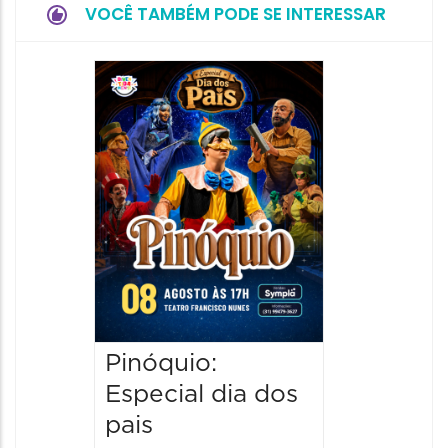
VOCÊ TAMBÉM PODE SE INTERESSAR
Festiv
e Brin
15/08/20
15/08/2026
09:00 às
Pinóquio:
Especial dia dos
pais