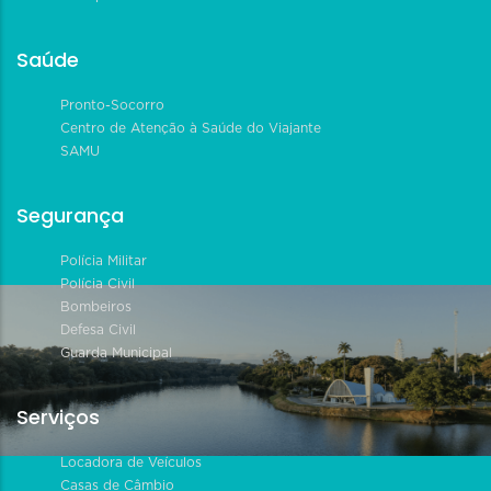
Saúde
Pronto-Socorro
Centro de Atenção à Saúde do Viajante
SAMU
Segurança
Polícia Militar
Polícia Civil
Bombeiros
Defesa Civil
Guarda Municipal
Serviços
Locadora de Veículos
Casas de Câmbio