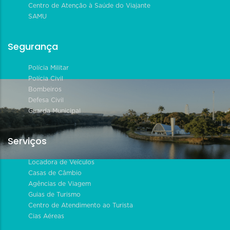
Centro de Atenção à Saúde do Viajante
SAMU
Segurança
Polícia Militar
Polícia Civil
Bombeiros
Defesa Civil
Guarda Municipal
Serviços
Locadora de Veículos
Casas de Câmbio
Agências de Viagem
Guias de Turismo
Centro de Atendimento ao Turista
Cias Aéreas