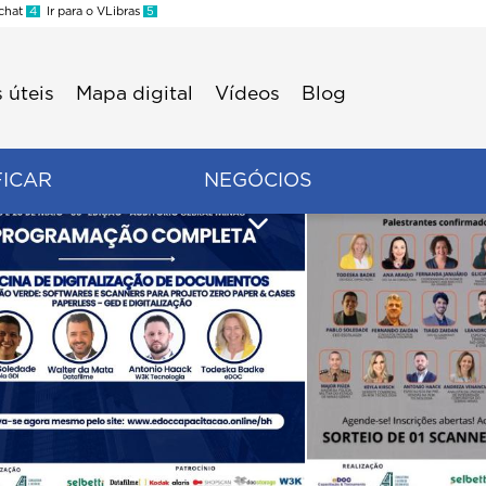
 chat
4
Ir para o VLibras
5
 úteis
Mapa digital
Vídeos
Blog
FICAR
NEGÓCIOS