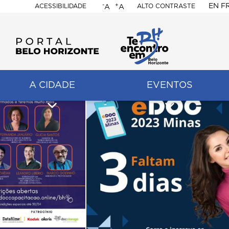
-
+
EN
F
ACESSIBILIDADE
ALTO CONTRASTE
A
A
PORTAL
BELO
HORIZONTE
A CIDADE
EVENTOS
ação
pal