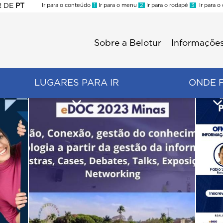
R
DE
PT
Ir para o conteúdo
1
Ir para o menu
2
Ir para o rodapé
3
Ir para o
ES
Sobre a Belotur
Informações
Menu
second
LUGARES PARA IR
ONDE 