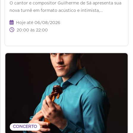
O cantor e compositor Guilherme de Sá apresenta sua
nova turnê em formato acústico e intimista,…
Hoje até 06/08/2026
20:00 às 22:00
CONCERTO