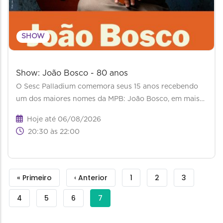
SHOW
Show: João Bosco - 80 anos
O Sesc Palladium comemora seus 15 anos recebendo
um dos maiores nomes da MPB: João Bosco, em mais…
Hoje até 06/08/2026
20:30 às 22:00
Paginação
Primeira
« Primeiro
Página
‹ Anterior
Filtrar
1
Filtrar
2
Filtrar
3
página
anterior
Busca
Busca
Busca
Filtrar
4
Filtrar
5
Filtrar
6
Página
7
-
-
-
Busca
Busca
Busca
atual