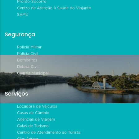
Pronto-Socorro
Centro de Atenção à Saúde do Viajante
SAMU
Segurança
Polícia Militar
Polícia Civil
Bombeiros
Defesa Civil
Guarda Municipal
Serviços
Locadora de Veículos
Casas de Câmbio
Agências de Viagem
Guias de Turismo
Centro de Atendimento ao Turista
Cias Aéreas