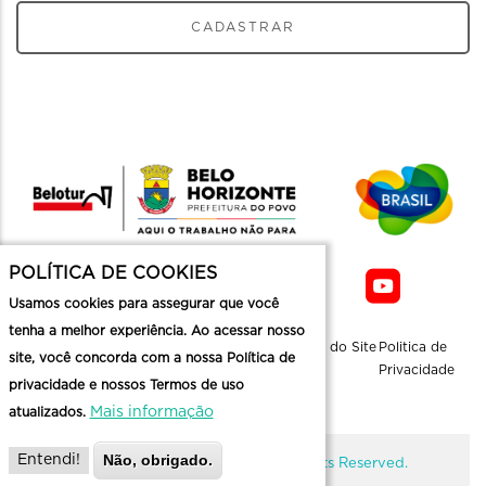
CADASTRAR
POLÍTICA DE COOKIES
Usamos cookies para assegurar que você
tenha a melhor experiência. Ao acessar nosso
Sobre a
Contato
Informaçoes
Mapa do Site
Politica de
site, você concorda com a nossa Política de
Belotur
Üteis
Privacidade
privacidade e nossos Termos de uso
Mais informação
atualizados.
Não, obrigado.
Entendi!
@ Copyright Belotur 2026. All Rights Reserved.