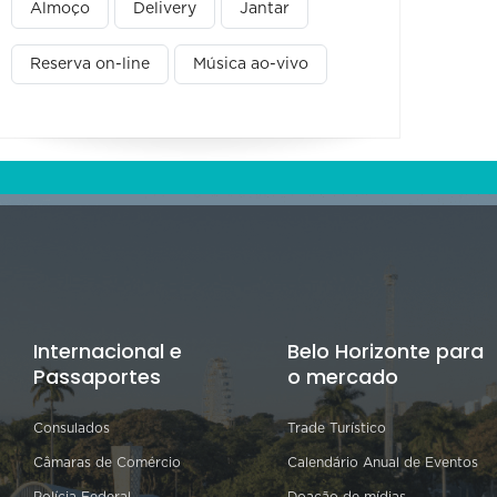
Almoço
Delivery
Jantar
Reserva on-line
Música ao-vivo
Internacional e
Belo Horizonte para
Passaportes
o mercado
Consulados
Trade Turístico
Câmaras de Comércio
Calendário Anual de Eventos
Polícia Federal
Doação de mídias