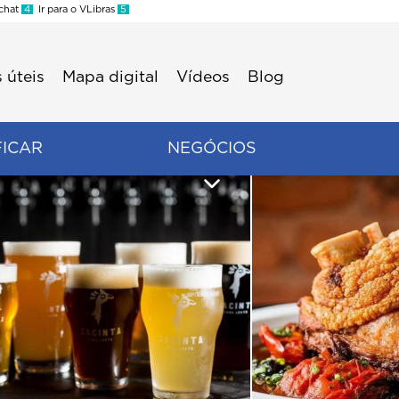
 chat
4
Ir para o VLibras
5
 úteis
Mapa digital
Vídeos
Blog
FICAR
NEGÓCIOS