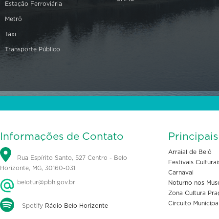
Estação Ferroviária
Metrô
Táxi
Transporte Público
Informações de Contato
Principai
Arraial de Belô
Rua Espírito Santo, 527 Centro - Belo
Festivais Culturai
Horizonte, MG, 30160-031
Carnaval
belotur@pbh.gov.br
Noturno nos Mus
Zona Cultura Pra
Circuito Municipa
Spotify
Rádio Belo Horizonte