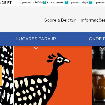
R
DE
PT
Ir para o conteúdo
1
Ir para o menu
2
Ir para o rodapé
3
Ir para o
ES
Sobre a Belotur
Informações
Menu
second
LUGARES PARA IR
ONDE 