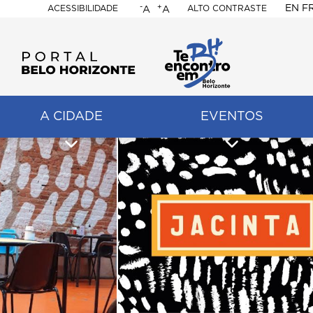
-
+
EN
F
ACESSIBILIDADE
ALTO CONTRASTE
A
A
PORTAL
BELO
HORIZONTE
A CIDADE
EVENTOS
ação
pal