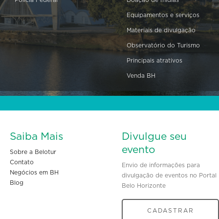
Equipamentos e serviços
Materiais de divulgação
Observatório do Turismo
Principais atrativos
Venda BH
Saiba Mais
Divulgue seu
evento
Sobre a Belotur
Contato
Envio de informações para
Negócios em BH
divulgação de eventos no Portal
Blog
Belo Horizonte
CADASTRAR