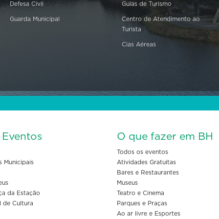
Defesa Civil
Guias de Turismo
Guarda Municipal
Centro de Atendimento ao
Turista
Cias Aéreas
s Eventos
O que fazer em BH
Todos os eventos
s Municipais
Atividades Gratuitas
Bares e Restaurantes
eus
Museus
ça da Estação
Teatro e Cinema
l de Cultura
Parques e Praças
Ao ar livre e Esportes