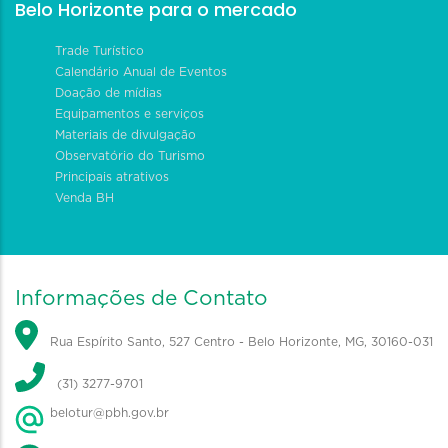
Belo Horizonte para o mercado
Trade Turístico
Calendário Anual de Eventos
Doação de mídias
Equipamentos e serviços
Materiais de divulgação
Observatório do Turismo
Principais atrativos
Venda BH
Informações de Contato
Rua Espírito Santo, 527 Centro - Belo Horizonte, MG, 30160-031
(31) 3277-9701
belotur@pbh.gov.br