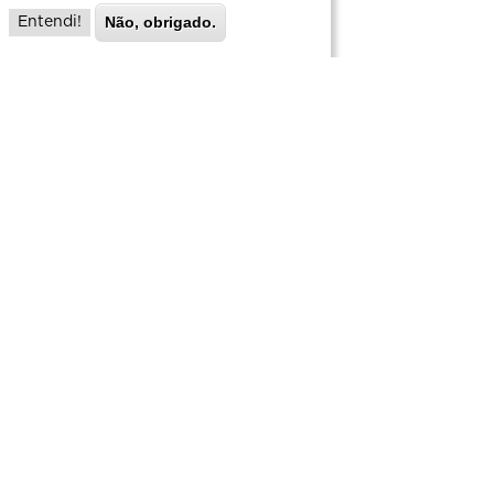
Não, obrigado.
Entendi!
INFORMAÇÕES ÚTEIS
Transporte
Aeroportos
Conexão Aeroporto
Rodoviária
Estação Ferroviária
Metrô
Táxi
Transporte Público
Saúde
Pronto-Socorro