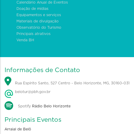
Calendário Anual de Eventos
Doação de mídias
Equipamentos e serviços
Materiais de divulgação
Observatório do Turismo
Principais atrativos
Venda BH
Informações de Contato
Rua Espírito Santo, 527 Centro - Belo Horizonte, MG, 30160-031
belotur@pbh.gov.br
Spotify
Rádio Belo Horizonte
Principais Eventos
Arraial de Belô