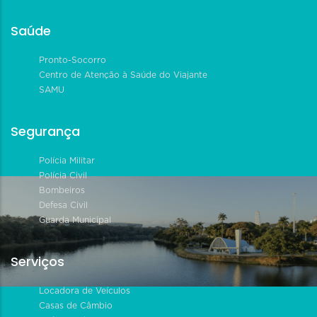
Saúde
Pronto-Socorro
Centro de Atenção à Saúde do Viajante
SAMU
Segurança
Polícia Militar
Polícia Civil
Bombeiros
Defesa Civil
Guarda Municipal
Serviços
Locadora de Veículos
Casas de Câmbio