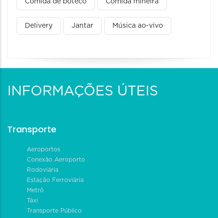
Comida de boteco
Comida mineira
Delivery
Jantar
Música ao-vivo
INFORMAÇÕES ÚTEIS
Transporte
Aeroportos
Conexão Aeroporto
Rodoviária
Estação Ferroviária
Metrô
Táxi
Transporte Público