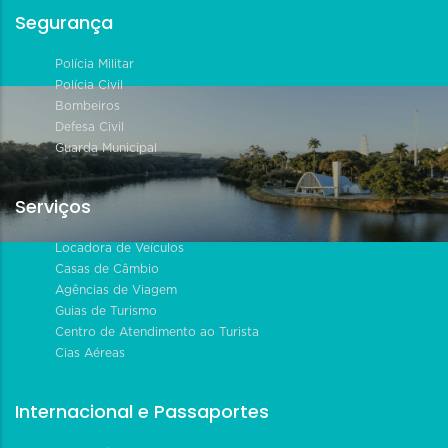
Segurança
Polícia Militar
Polícia Civil
Bombeiros
Defesa Civil
Guarda Municipal
Serviços
Locadora de Veículos
Casas de Câmbio
Agências de Viagem
Guias de Turismo
Centro de Atendimento ao Turista
Cias Aéreas
Internacional e Passaportes