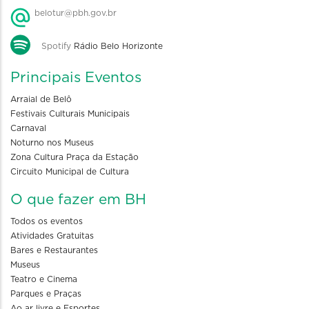
belotur@pbh.gov.br
Spotify
Rádio Belo Horizonte
Principais Eventos
Arraial de Belô
Festivais Culturais Municipais
Carnaval
Noturno nos Museus
Zona Cultura Praça da Estação
Circuito Municipal de Cultura
O que fazer em BH
Todos os eventos
Atividades Gratuitas
Bares e Restaurantes
Museus
Teatro e Cinema
Parques e Praças
Ao ar livre e Esportes