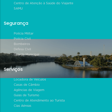
Centro de Atenção à Saúde do Viajante
SAMU
Segurança
Polícia Militar
Polícia Civil
Bombeiros
Defesa Civil
Guarda Municipal
Serviços
Locadora de Veículos
Casas de Câmbio
Agências de Viagem
Guias de Turismo
Centro de Atendimento ao Turista
Cias Aéreas