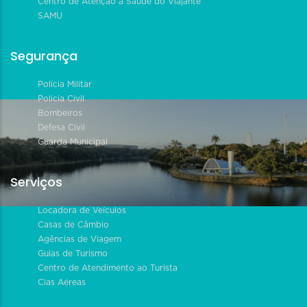
Centro de Atenção à Saúde do Viajante
SAMU
Segurança
Polícia Militar
Polícia Civil
Bombeiros
Defesa Civil
Guarda Municipal
Serviços
Locadora de Veículos
Casas de Câmbio
Agências de Viagem
Guias de Turismo
Centro de Atendimento ao Turista
Cias Aéreas