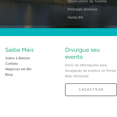
Observatório do Turismo
Principais atrativos
Venda BH
Saiba Mais
Divulgue seu
evento
Sobre a Belotur
Contato
Envio de informações para
Negócios em BH
divulgação de eventos no Portal
Blog
Belo Horizonte
CADASTRAR