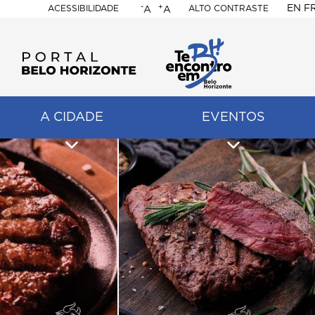
-
+
EN
F
ACESSIBILIDADE
ALTO CONTRASTE
A
A
PORTAL
BELO
HORIZONTE
A CIDADE
EVENTOS
ação
pal