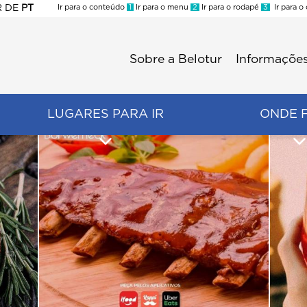
R
DE
PT
Ir para o conteúdo
1
Ir para o menu
2
Ir para o rodapé
3
Ir para o
ES
Sobre a Belotur
Informações
Menu
second
LUGARES PARA IR
ONDE 