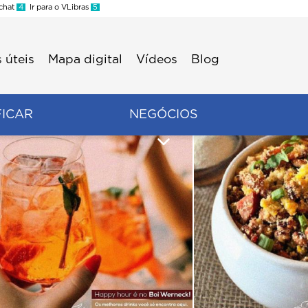
 chat
4
Ir para o VLibras
5
 úteis
Mapa digital
Vídeos
Blog
FICAR
NEGÓCIOS