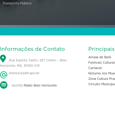
Transporte Público
Informações de Contato
Principai
Arraial de Belô
Rua Espírito Santo, 527 Centro - Belo
Festivais Culturai
Horizonte, MG, 30160-031
Carnaval
belotur@pbh.gov.br
Noturno nos Mus
Zona Cultura Pra
Circuito Municipa
Spotify
Rádio Belo Horizonte