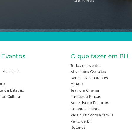
Cias Aéreas
s Eventos
O que fazer em BH
Todos os eventos
s Municipais
Atividades Gratuitas
Bares e Restaurantes
eus
Museus
ça da Estação
Teatro e Cinema
l de Cultura
Parques e Praças
Ao ar livre e Esportes
Compras e Moda
Para curtir com a familia
Perto de BH
Roteiros