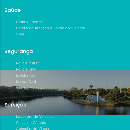
Saúde
Pronto-Socorro
Centro de Atenção à Saúde do Viajante
SAMU
Segurança
Polícia Militar
Polícia Civil
Bombeiros
Defesa Civil
Guarda Municipal
Serviços
Locadora de Veículos
Casas de Câmbio
Agências de Viagem