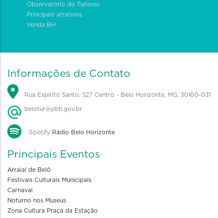
Observatório do Turismo
Principais atrativos
Venda BH
Informações de Contato
Rua Espírito Santo, 527 Centro - Belo Horizonte, MG, 30160-031
belotur@pbh.gov.br
Spotify
Rádio Belo Horizonte
Principais Eventos
Arraial de Belô
Festivais Culturais Municipais
Carnaval
Noturno nos Museus
Zona Cultura Praça da Estação