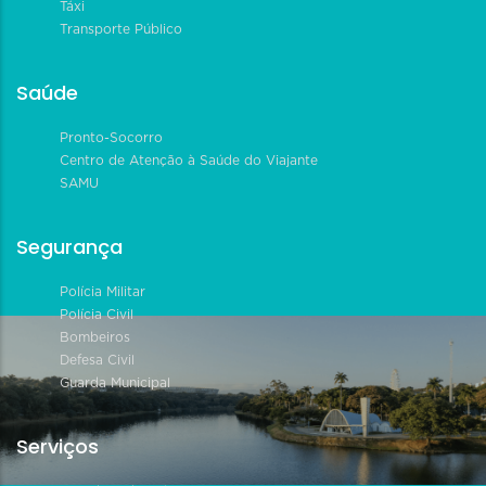
Táxi
Transporte Público
Saúde
Pronto-Socorro
Centro de Atenção à Saúde do Viajante
SAMU
Segurança
Polícia Militar
Polícia Civil
Bombeiros
Defesa Civil
Guarda Municipal
Serviços