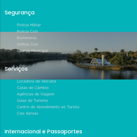
Segurança
Polícia Militar
Polícia Civil
Bombeiros
Defesa Civil
Guarda Municipal
Serviços
Locadora de Veículos
Casas de Câmbio
Agências de Viagem
Guias de Turismo
Centro de Atendimento ao Turista
Cias Aéreas
Internacional e Passaportes