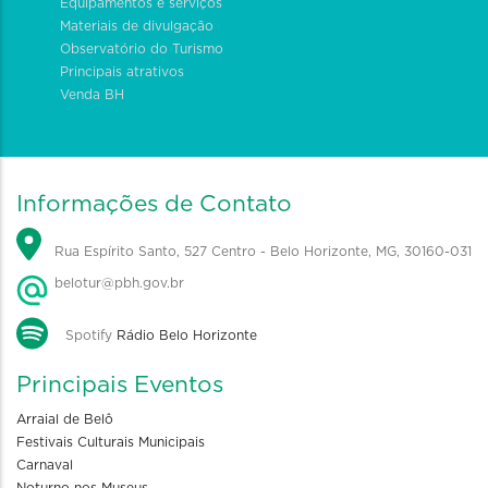
Equipamentos e serviços
Materiais de divulgação
Observatório do Turismo
Principais atrativos
Venda BH
Informações de Contato
Rua Espírito Santo, 527 Centro - Belo Horizonte, MG, 30160-031
belotur@pbh.gov.br
Spotify
Rádio Belo Horizonte
Principais Eventos
Arraial de Belô
Festivais Culturais Municipais
Carnaval