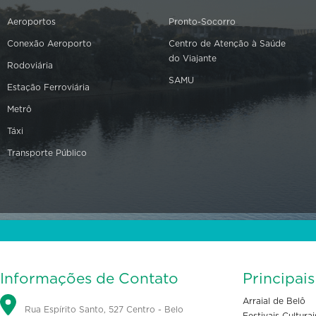
Aeroportos
Pronto-Socorro
Conexão Aeroporto
Centro de Atenção à Saúde
do Viajante
Rodoviária
SAMU
Estação Ferroviária
Metrô
Táxi
Transporte Público
Informações de Contato
Principai
Arraial de Belô
Rua Espírito Santo, 527 Centro - Belo
Festivais Culturai