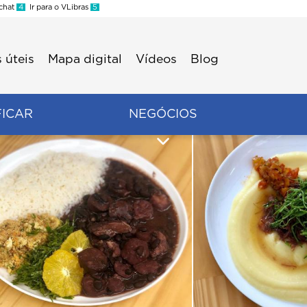
 chat
4
Ir para o VLibras
5
 úteis
Mapa digital
Vídeos
Blog
FICAR
NEGÓCIOS