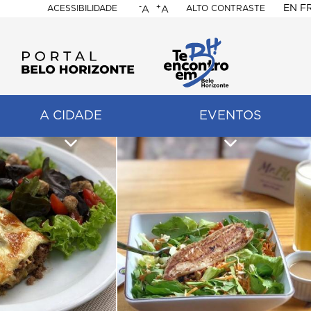
-
+
EN
F
ACESSIBILIDADE
ALTO CONTRASTE
A
A
PORTAL
BELO
HORIZONTE
A CIDADE
EVENTOS
ação
pal