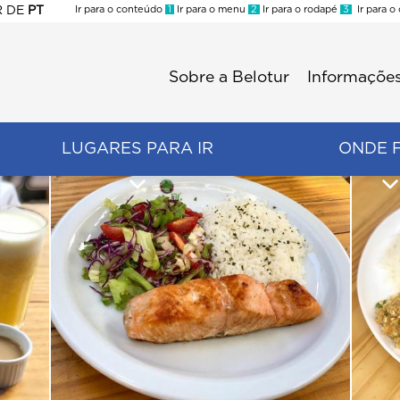
R
DE
PT
Ir para o conteúdo
1
Ir para o menu
2
Ir para o rodapé
3
Ir para o
ES
Sobre a Belotur
Informações
Menu
second
LUGARES PARA IR
ONDE 