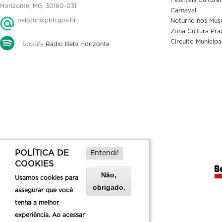
Horizonte, MG, 30160-031
Carnaval
belotur@pbh.gov.br
Noturno nos Mus
Zona Cultura Pra
Circuito Municipa
Spotify
Rádio Belo Horizonte
POLÍTICA DE
Entendi!
COOKIES
Não,
Usamos cookies para
obrigado.
assegurar que você
tenha a melhor
experiência. Ao acessar