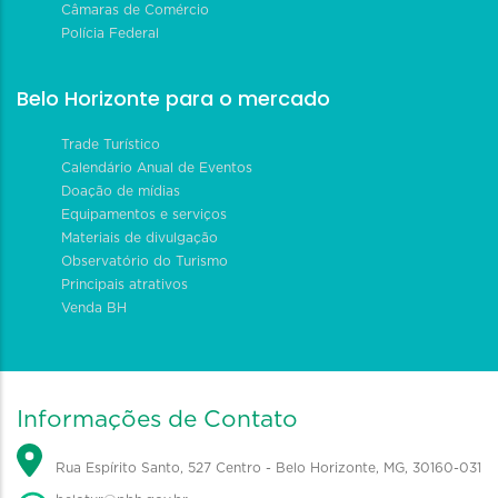
Câmaras de Comércio
Polícia Federal
Belo Horizonte para o mercado
Trade Turístico
Calendário Anual de Eventos
Doação de mídias
Equipamentos e serviços
Materiais de divulgação
Observatório do Turismo
Principais atrativos
Venda BH
Informações de Contato
Rua Espírito Santo, 527 Centro - Belo Horizonte, MG, 30160-031