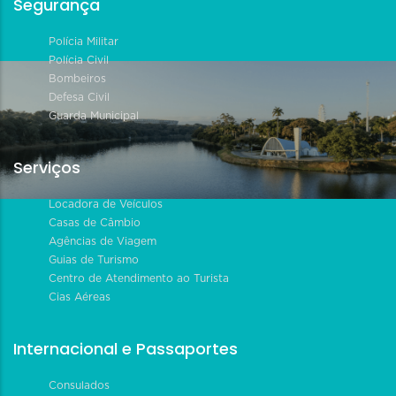
Segurança
Polícia Militar
Polícia Civil
Bombeiros
Defesa Civil
Guarda Municipal
Serviços
Locadora de Veículos
Casas de Câmbio
Agências de Viagem
Guias de Turismo
Centro de Atendimento ao Turista
Cias Aéreas
Internacional e Passaportes
Consulados