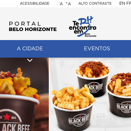
-
+
EN
F
ACESSIBILIDADE
ALTO CONTRASTE
A
A
PORTAL
BELO
HORIZONTE
A CIDADE
EVENTOS
ação
pal