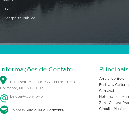
Metrô
Táxi
Transporte Público
Informações de Contato
Principai
Arraial de Belô
Rua Espírito Santo, 527 Centro - Belo
Festivais Culturai
Horizonte, MG, 30160-031
Carnaval
belotur@pbh.gov.br
Noturno nos Mus
Zona Cultura Pra
Circuito Municipa
Spotify
Rádio Belo Horizonte