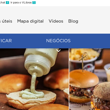
 chat
4
Ir para o VLibras
5
 úteis
Mapa digital
Vídeos
Blog
FICAR
NEGÓCIOS