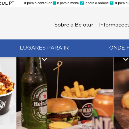
R
DE
PT
Ir para o conteúdo
1
Ir para o menu
2
Ir para o rodapé
3
Ir para o
ES
Sobre a Belotur
Informações
Menu
second
LUGARES PARA IR
ONDE 