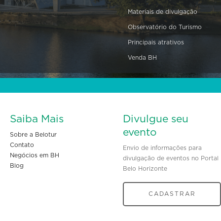
Materiais de divulgação
Observatório do Turismo
Principais atrativos
Venda BH
Saiba Mais
Divulgue seu
evento
Sobre a Belotur
Contato
Envio de informações para
Negócios em BH
divulgação de eventos no Portal
Blog
Belo Horizonte
CADASTRAR