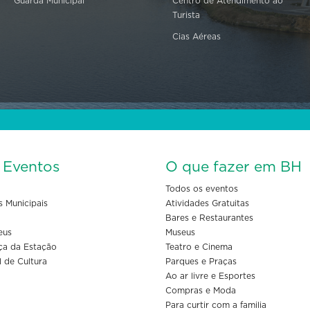
Guarda Municipal
Centro de Atendimento ao
Turista
Cias Aéreas
s Eventos
O que fazer em BH
Todos os eventos
s Municipais
Atividades Gratuitas
Bares e Restaurantes
eus
Museus
ça da Estação
Teatro e Cinema
l de Cultura
Parques e Praças
Ao ar livre e Esportes
Compras e Moda
Para curtir com a familia