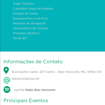
Trade Turístico
Calendário Anual de Eventos
Doação de mídias
Equipamentos e serviços
Materiais de divulgação
Observatório do Turismo
Principais atrativos
Venda BH
Informações de Contato
Rua Espírito Santo, 527 Centro - Belo Horizonte, MG, 30160-031
belotur@pbh.gov.br
Spotify
Rádio Belo Horizonte
Principais Eventos