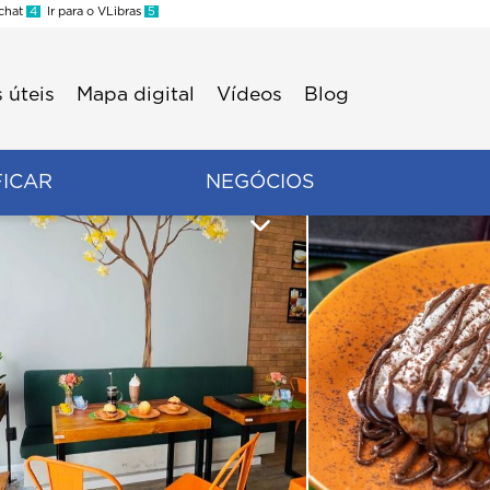
 chat
4
Ir para o VLibras
5
 úteis
Mapa digital
Vídeos
Blog
FICAR
NEGÓCIOS