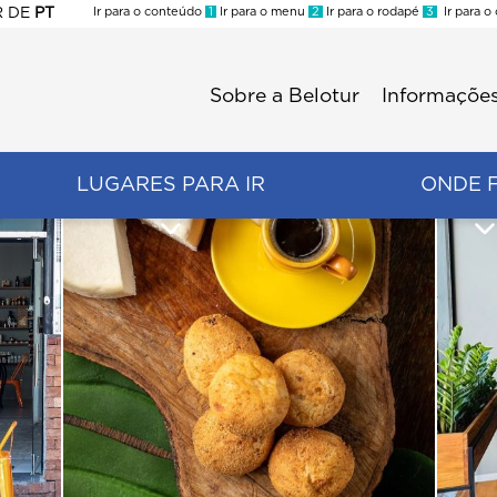
R
DE
PT
Ir para o conteúdo
1
Ir para o menu
2
Ir para o rodapé
3
Ir para o
ES
Sobre a Belotur
Informações
Menu
second
LUGARES PARA IR
ONDE 