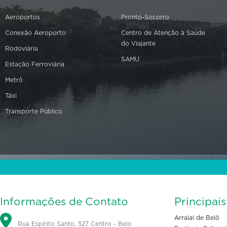
Aeroportos
Pronto-Socorro
Conexão Aeroporto
Centro de Atenção à Saúde
do Viajante
Rodoviária
SAMU
Estação Ferroviária
Metrô
Táxi
Transporte Público
Informações de Contato
Principai
Arraial de Belô
Rua Espírito Santo, 527 Centro - Belo