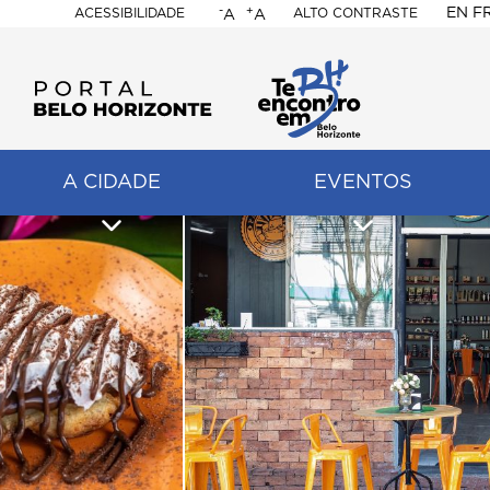
-
+
EN
F
ACESSIBILIDADE
ALTO CONTRASTE
A
A
PORTAL
BELO
HORIZONTE
A CIDADE
EVENTOS
ação
pal