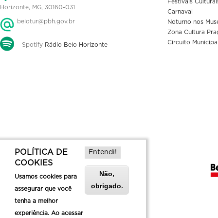
Festivais Culturai
Horizonte, MG, 30160-031
Carnaval
belotur@pbh.gov.br
Noturno nos Mus
Zona Cultura Pra
Circuito Municipa
Spotify
Rádio Belo Horizonte
POLÍTICA DE
Entendi!
COOKIES
Não,
Usamos cookies para
obrigado.
assegurar que você
tenha a melhor
experiência. Ao acessar