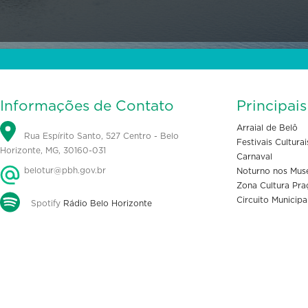
Informações de Contato
Principai
Arraial de Belô
Rua Espírito Santo, 527 Centro - Belo
Festivais Culturai
Horizonte, MG, 30160-031
Carnaval
belotur@pbh.gov.br
Noturno nos Mus
Zona Cultura Pra
Circuito Municipa
Spotify
Rádio Belo Horizonte