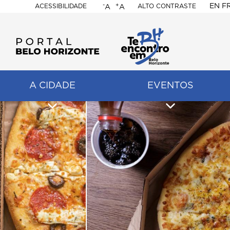
-
+
EN
F
ACESSIBILIDADE
ALTO CONTRASTE
A
A
PORTAL
BELO
HORIZONTE
A CIDADE
EVENTOS
ação
pal