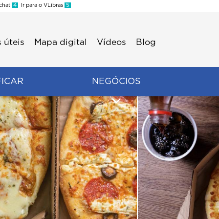
 chat
4
Ir para o VLibras
5
 úteis
Mapa digital
Vídeos
Blog
FICAR
NEGÓCIOS