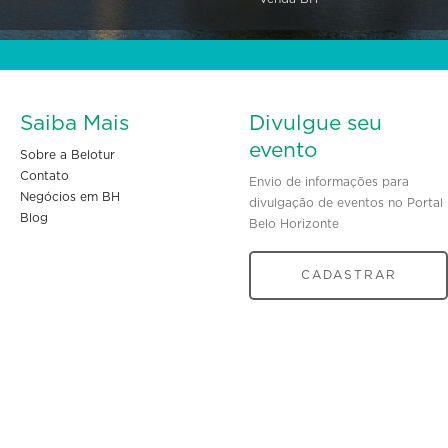
Saiba Mais
Divulgue seu
evento
Sobre a Belotur
Contato
Envio de informações para
Negócios em BH
divulgação de eventos no Portal
Blog
Belo Horizonte
CADASTRAR