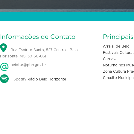
Informações de Contato
Principai
Arraial de Belô
Rua Espírito Santo, 527 Centro - Belo
Festivais Culturai
Horizonte, MG, 30160-031
Carnaval
belotur@pbh.gov.br
Noturno nos Mus
Zona Cultura Pra
Circuito Municipa
Spotify
Rádio Belo Horizonte