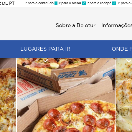
R
DE
PT
Ir para o conteúdo
1
Ir para o menu
2
Ir para o rodapé
3
Ir para o
ES
Sobre a Belotur
Informações
Menu
second
LUGARES PARA IR
ONDE 