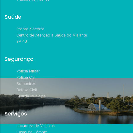
Saúde
Pronto-Socorro
Centro de Atenção à Saúde do Viajante
SAMU
Segurança
Polícia Militar
Polícia Civil
Bombeiros
Defesa Civil
Guarda Municipal
Serviços
Locadora de Veículos
Casas de Câmbio