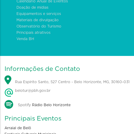
Calendário Anual de Eventos
Doação de mídias
Equipamentos e serviços
Materiais de divulgação
Observatório do Turismo
Principais atrativos
Venda BH
Informações de Contato
Rua Espírito Santo, 527 Centro - Belo Horizonte, MG, 30160-031
belotur@pbh.gov.br
Spotify
Rádio Belo Horizonte
Principais Eventos
Arraial de Belô