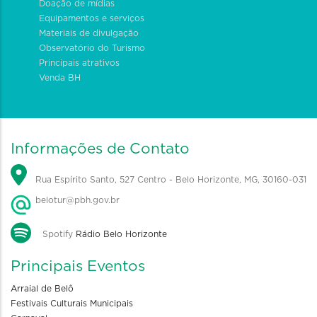
Doação de mídias
Equipamentos e serviços
Materiais de divulgação
Observatório do Turismo
Principais atrativos
Venda BH
Informações de Contato
Rua Espírito Santo, 527 Centro - Belo Horizonte, MG, 30160-031
belotur@pbh.gov.br
Spotify
Rádio Belo Horizonte
Principais Eventos
Arraial de Belô
Festivais Culturais Municipais