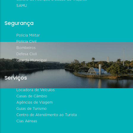
SAMU
Segurança
Polícia Militar
Polícia Civil
Bombeiros
Defesa Civil
Guarda Municipal
Serviços
Locadora de Veículos
Casas de Câmbio
Agências de Viagem
Guias de Turismo
Centro de Atendimento ao Turista
Cias Aéreas