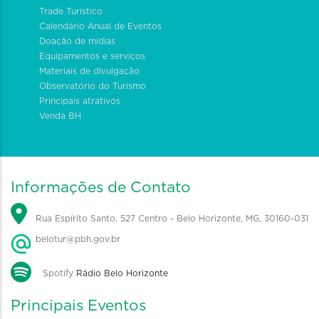
Trade Turístico
Calendário Anual de Eventos
Doação de mídias
Equipamentos e serviços
Materiais de divulgação
Observatório do Turismo
Principais atrativos
Venda BH
Informações de Contato
Rua Espírito Santo, 527 Centro - Belo Horizonte, MG, 30160-031
belotur@pbh.gov.br
Spotify
Rádio Belo Horizonte
Principais Eventos