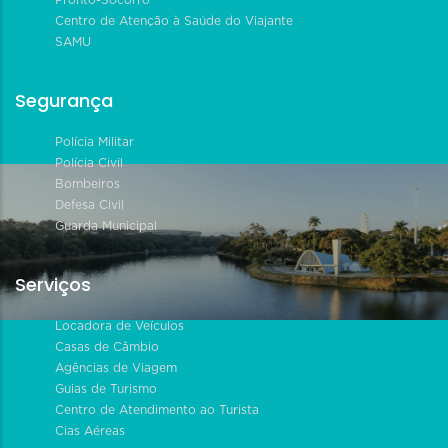
Centro de Atenção à Saúde do Viajante
SAMU
Segurança
Polícia Militar
Polícia Civil
Bombeiros
Defesa Civil
Guarda Municipal
Serviços
Locadora de Veículos
Casas de Câmbio
Agências de Viagem
Guias de Turismo
Centro de Atendimento ao Turista
Cias Aéreas