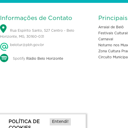
Informações de Contato
Principai
Arraial de Belô
Rua Espírito Santo, 527 Centro - Belo
Festivais Culturai
Horizonte, MG, 30160-031
Carnaval
belotur@pbh.gov.br
Noturno nos Mus
Zona Cultura Pra
Circuito Municipa
Spotify
Rádio Belo Horizonte
POLÍTICA DE
Entendi!