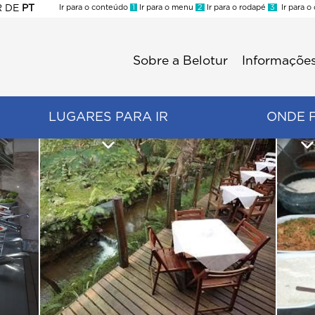
R
DE
PT
Ir para o conteúdo
1
Ir para o menu
2
Ir para o rodapé
3
Ir para o
ES
Sobre a Belotur
Informações
Menu
second
LUGARES PARA IR
ONDE 