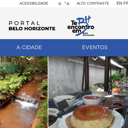
-
+
EN
F
ACESSIBILIDADE
ALTO CONTRASTE
A
A
PORTAL
BELO
HORIZONTE
A CIDADE
EVENTOS
ação
pal