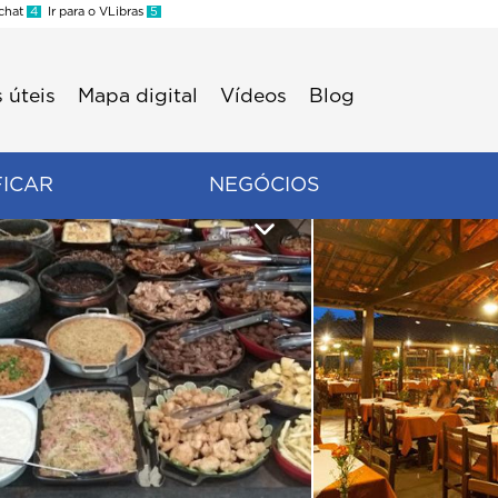
 chat
4
Ir para o VLibras
5
 úteis
Mapa digital
Vídeos
Blog
FICAR
NEGÓCIOS