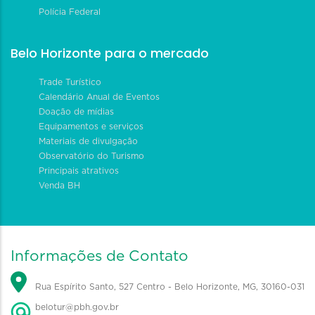
Polícia Federal
Belo Horizonte para o mercado
Trade Turístico
Calendário Anual de Eventos
Doação de mídias
Equipamentos e serviços
Materiais de divulgação
Observatório do Turismo
Principais atrativos
Venda BH
Informações de Contato
Rua Espírito Santo, 527 Centro - Belo Horizonte, MG, 30160-031
belotur@pbh.gov.br