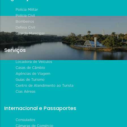
Polícia Militar
Polícia Civil
Bombeiros
Defesa Civil
Guarda Municipal
Serviços
Locadora de Veículos
Casas de Câmbio
Agências de Viagem
Guias de Turismo
Centro de Atendimento ao Turista
Cias Aéreas
Internacional e Passaportes
Consulados
Câmaras de Comércio