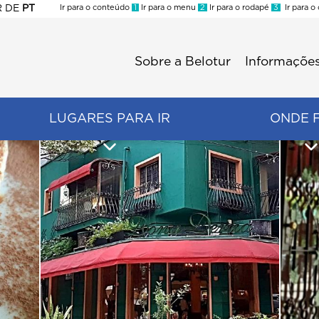
R
DE
PT
Ir para o conteúdo
1
Ir para o menu
2
Ir para o rodapé
3
Ir para o
ES
Sobre a Belotur
Informações
Menu
second
LUGARES PARA IR
ONDE 