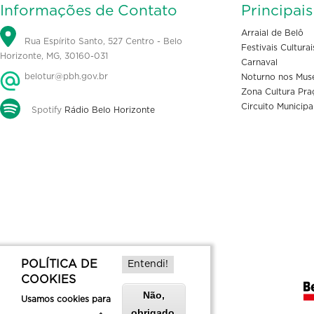
Informações de Contato
Principai
Arraial de Belô
Rua Espírito Santo, 527 Centro - Belo
Festivais Culturai
Horizonte, MG, 30160-031
Carnaval
belotur@pbh.gov.br
Noturno nos Mus
Zona Cultura Pra
Circuito Municipa
Spotify
Rádio Belo Horizonte
POLÍTICA DE
Entendi!
COOKIES
Não,
Usamos cookies para
obrigado.