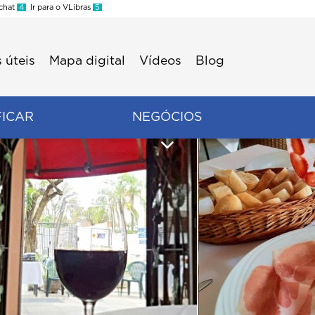
 chat
4
Ir para o VLibras
5
 úteis
Mapa digital
Vídeos
Blog
FICAR
NEGÓCIOS