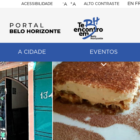
-
+
EN
F
ACESSIBILIDADE
ALTO CONTRASTE
A
A
PORTAL
BELO
HORIZONTE
A CIDADE
EVENTOS
ação
pal