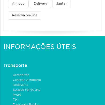
Almoço
Delivery
Jantar
Reserva on-line
INFORMAÇÕES ÚTEIS
Transporte
Aeroportos
Conexão Aeroporto
Rodoviária
Estação Ferroviária
Metrô
Táxi
Transporte Público