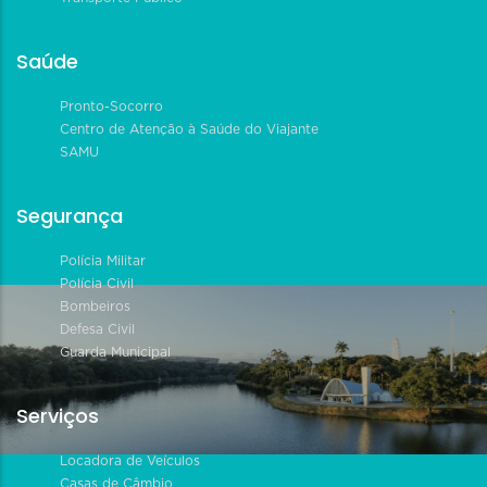
Saúde
Pronto-Socorro
Centro de Atenção à Saúde do Viajante
SAMU
Segurança
Polícia Militar
Polícia Civil
Bombeiros
Defesa Civil
Guarda Municipal
Serviços
Locadora de Veículos
Casas de Câmbio