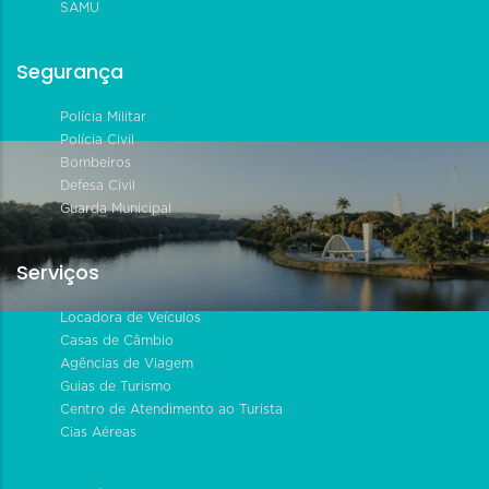
SAMU
Segurança
Polícia Militar
Polícia Civil
Bombeiros
Defesa Civil
Guarda Municipal
Serviços
Locadora de Veículos
Casas de Câmbio
Agências de Viagem
Guias de Turismo
Centro de Atendimento ao Turista
Cias Aéreas