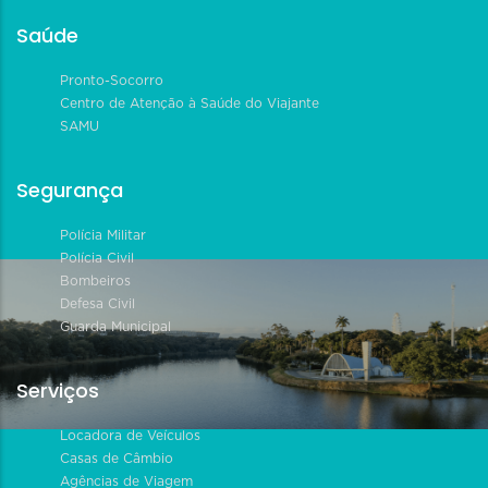
Saúde
Pronto-Socorro
Centro de Atenção à Saúde do Viajante
SAMU
Segurança
Polícia Militar
Polícia Civil
Bombeiros
Defesa Civil
Guarda Municipal
Serviços
Locadora de Veículos
Casas de Câmbio
Agências de Viagem