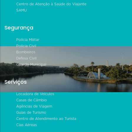
Centro de Atenção à Saúde do Viajante
SAMU
Segurança
Polícia Militar
Polícia Civil
Bombeiros
Defesa Civil
Guarda Municipal
Serviços
Locadora de Veículos
Casas de Câmbio
Agências de Viagem
Guias de Turismo
Centro de Atendimento ao Turista
Cias Aéreas