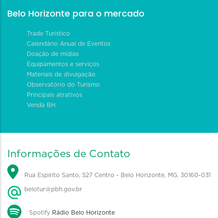
Belo Horizonte para o mercado
Trade Turístico
Calendário Anual de Eventos
Doação de mídias
Equipamentos e serviços
Materiais de divulgação
Observatório do Turismo
Principais atrativos
Venda BH
Informações de Contato
Rua Espírito Santo, 527 Centro - Belo Horizonte, MG, 30160-031
belotur@pbh.gov.br
Spotify
Rádio Belo Horizonte