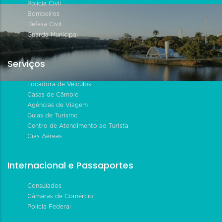
Polícia Civil
Bombeiros
Defesa Civil
Guarda Municipal
Serviços
Locadora de Veículos
Casas de Câmbio
Agências de Viagem
Guias de Turismo
Centro de Atendimento ao Turista
Cias Aéreas
Internacional e Passaportes
Consulados
Câmaras de Comércio
Polícia Federal