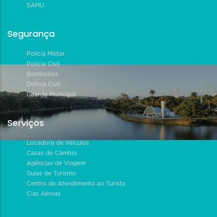
SAMU
Segurança
Polícia Militar
Polícia Civil
Bombeiros
Defesa Civil
Guarda Municipal
Serviços
Locadora de Veículos
Casas de Câmbio
Agências de Viagem
Guias de Turismo
Centro de Atendimento ao Turista
Cias Aéreas