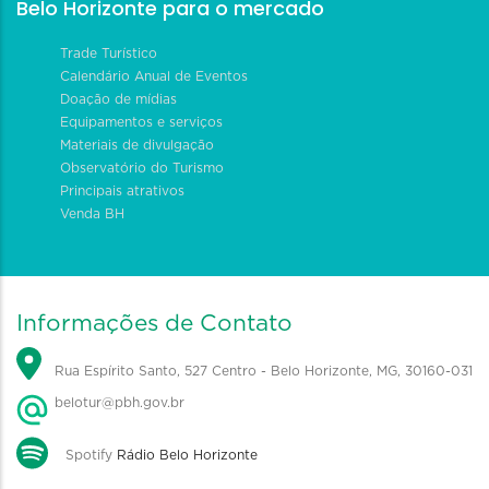
Belo Horizonte para o mercado
Trade Turístico
Calendário Anual de Eventos
Doação de mídias
Equipamentos e serviços
Materiais de divulgação
Observatório do Turismo
Principais atrativos
Venda BH
Informações de Contato
Rua Espírito Santo, 527 Centro - Belo Horizonte, MG, 30160-031
belotur@pbh.gov.br
Spotify
Rádio Belo Horizonte