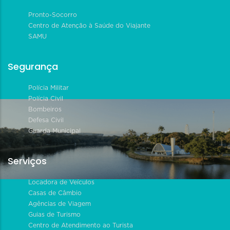
Pronto-Socorro
Centro de Atenção à Saúde do Viajante
SAMU
Segurança
Polícia Militar
Polícia Civil
Bombeiros
Defesa Civil
Guarda Municipal
Serviços
Locadora de Veículos
Casas de Câmbio
Agências de Viagem
Guias de Turismo
Centro de Atendimento ao Turista