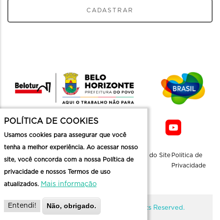
CADASTRAR
POLÍTICA DE COOKIES
Usamos cookies para assegurar que você
tenha a melhor experiência. Ao acessar nosso
Sobre a
Contato
Informaçoes
Mapa do Site
Politica de
site, você concorda com a nossa Política de
Belotur
Üteis
Privacidade
privacidade e nossos Termos de uso
Mais informação
atualizados.
Não, obrigado.
Entendi!
@ Copyright Belotur 2026. All Rights Reserved.