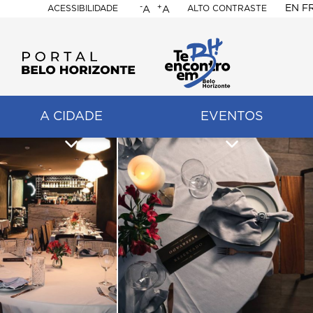
-
+
EN
F
ACESSIBILIDADE
ALTO CONTRASTE
A
A
PORTAL
BELO
HORIZONTE
A CIDADE
EVENTOS
ação
pal