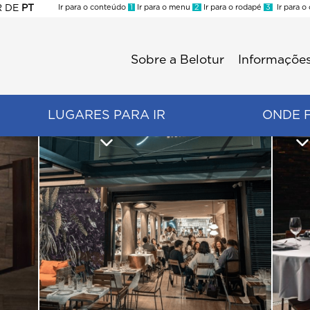
R
DE
PT
Ir para o conteúdo
1
Ir para o menu
2
Ir para o rodapé
3
Ir para o
ES
Sobre a Belotur
Informações
Menu
second
LUGARES PARA IR
ONDE 