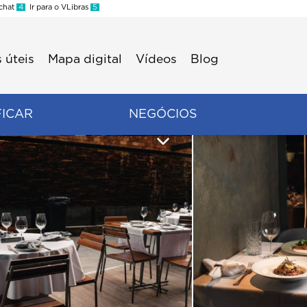
 chat
4
Ir para o VLibras
5
 úteis
Mapa digital
Vídeos
Blog
FICAR
NEGÓCIOS