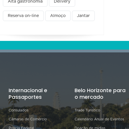
Alta gastronomia
Delivery
Reserva on-line
Almoço
Jantar
Internacional e
Belo Horizonte para
Passaportes
o mercado
Consulados
Trade Turístico
Câmaras de Comércio
Calendário Anual de Eventos
Polícia Federal
Doação de mídias