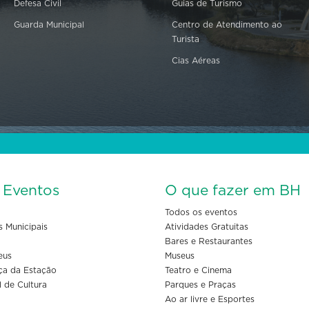
Defesa Civil
Guias de Turismo
Guarda Municipal
Centro de Atendimento ao
Turista
Cias Aéreas
s Eventos
O que fazer em BH
Todos os eventos
s Municipais
Atividades Gratuitas
Bares e Restaurantes
eus
Museus
ça da Estação
Teatro e Cinema
l de Cultura
Parques e Praças
Ao ar livre e Esportes