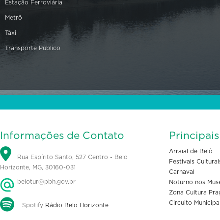
Estação Ferroviária
Metrô
Táxi
Transporte Público
Informações de Contato
Principai
Arraial de Belô
Rua Espírito Santo, 527 Centro - Belo
Festivais Culturai
Horizonte, MG, 30160-031
Carnaval
belotur@pbh.gov.br
Noturno nos Mus
Zona Cultura Pra
Circuito Municipa
Spotify
Rádio Belo Horizonte