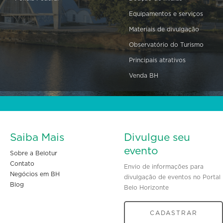
Equipamentos e serviços
Materiais de divulgação
Observatório do Turismo
Principais atrativos
Venda BH
Saiba Mais
Divulgue seu
evento
Sobre a Belotur
Contato
Envio de informações para
Negócios em BH
divulgação de eventos no Portal
Blog
Belo Horizonte
CADASTRAR