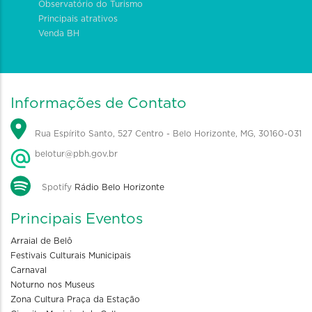
Observatório do Turismo
Principais atrativos
Venda BH
Informações de Contato
Rua Espírito Santo, 527 Centro - Belo Horizonte, MG, 30160-031
belotur@pbh.gov.br
Spotify
Rádio Belo Horizonte
Principais Eventos
Arraial de Belô
Festivais Culturais Municipais
Carnaval
Noturno nos Museus
Zona Cultura Praça da Estação