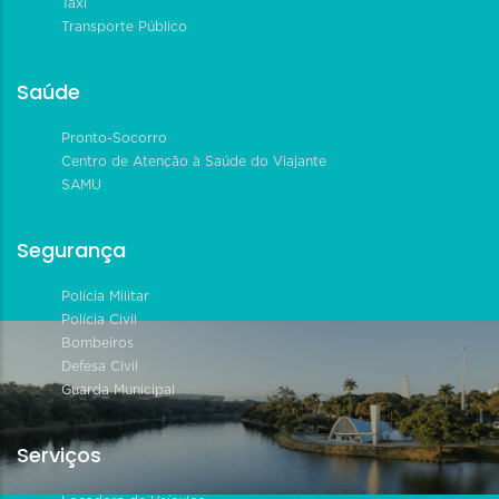
Táxi
Transporte Público
Saúde
Pronto-Socorro
Centro de Atenção à Saúde do Viajante
SAMU
Segurança
Polícia Militar
Polícia Civil
Bombeiros
Defesa Civil
Guarda Municipal
Serviços